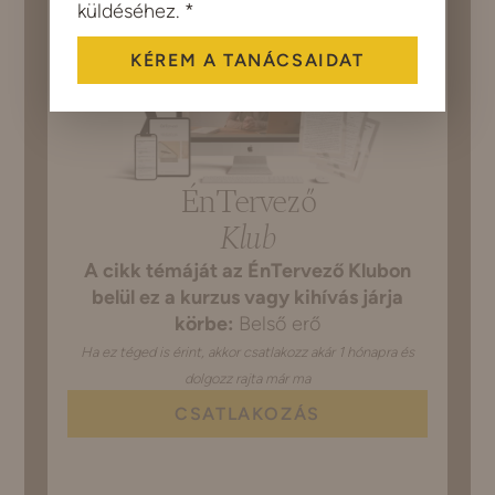
küldéséhez. *
KÉREM A TANÁCSAIDAT
Alternative:
ÉnTervező
Klub
A cikk témáját az ÉnTervező Klubon
belül ez a kurzus vagy kihívás járja
körbe:
Belső erő
Ha ez téged is érint, akkor csatlakozz akár 1 hónapra és
dolgozz rajta már ma
CSATLAKOZÁS