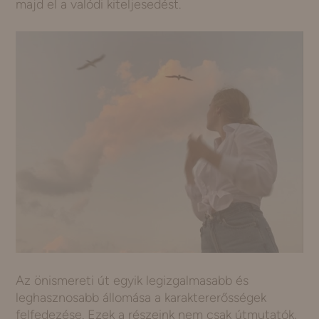
majd el a valódi kiteljesedést.
Az önismereti út egyik legizgalmasabb és
leghasznosabb állomása a karaktererősségek
felfedezése. Ezek a részeink nem csak útmutatók,