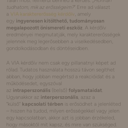
Talán most felmerül benned a kérdés: „
Honnan
tudhatom, mik az erősségeim?
” Erre ad választ
a
VIA karaktererősség kérdőív
, amely
egy
ingyenesen kitölthető, tudományosan
megalapozott önismereti eszköz
. A kérdőív
eredményei megmutatják, mely karaktererősségek
jelennek meg legerősebben a viselkedésedben,
gondolkodásodban és döntéseidben.
A VIA kérdőív nem csak egy pillanatnyi képet ad
rólad. Tudatos használata hosszú távon segíthet
abban, hogy jobban megértsd a reakcióidat és a
működésedet, egyszóval
az
intraperszonális
(belső)
folyamataidat
.
Ugyanakkor az
interperszonális
, azaz a
“külső”
kapcsolati térben
is erősödhet a jelenléted
– hiszen ha tudod, milyen erősségekkel vagy jelen
egy kapcsolatban, akkor azt is jobban érzékeled,
hogy másoktól mit kapsz, és mire van szükséged.