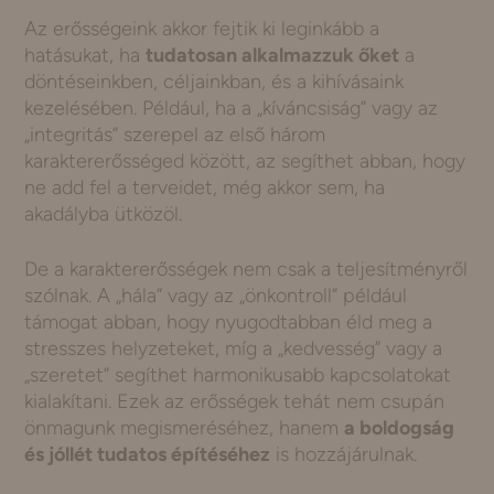
Az erősségeink akkor fejtik ki leginkább a
hatásukat, ha
tudatosan alkalmazzuk őket
a
döntéseinkben, céljainkban, és a kihívásaink
kezelésében. Például, ha a „kíváncsiság” vagy az
„integritás” szerepel az első három
karaktererősséged között, az segíthet abban, hogy
ne add fel a terveidet, még akkor sem, ha
akadályba ütközöl.
De a karaktererősségek nem csak a teljesítményről
szólnak. A „hála” vagy az „önkontroll” például
támogat abban, hogy nyugodtabban éld meg a
stresszes helyzeteket, míg a „kedvesség” vagy a
„szeretet” segíthet harmonikusabb kapcsolatokat
kialakítani. Ezek az erősségek tehát nem csupán
önmagunk megismeréséhez, hanem
a boldogság
és jóllét tudatos építéséhez
is hozzájárulnak.