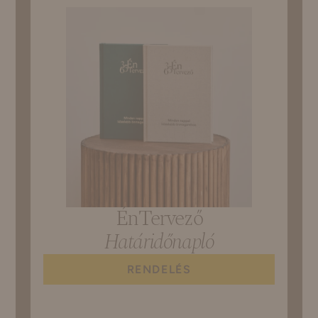
ÉnTervező
Határidőnapló
RENDELÉS