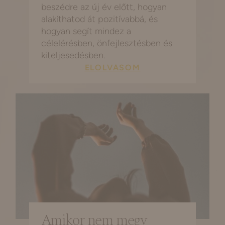
beszédre az új év előtt, hogyan
alakíthatod át pozitívabbá, és
hogyan segít mindez a
célelérésben, önfejlesztésben és
kiteljesedésben.
ELOLVASOM
Amikor nem megy