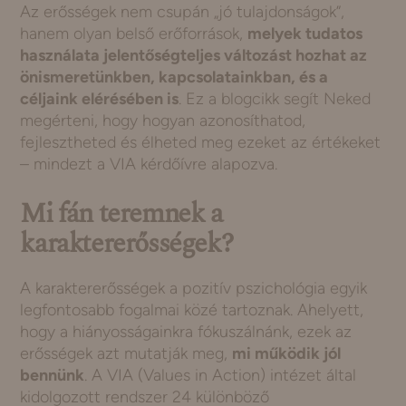
Az erősségek nem csupán „jó tulajdonságok”,
hanem olyan belső erőforrások,
melyek tudatos
használata jelentőségteljes változást hozhat az
önismeretünkben, kapcsolatainkban, és a
céljaink elérésében is
. Ez a blogcikk segít Neked
megérteni, hogy hogyan azonosíthatod,
fejlesztheted és élheted meg ezeket az értékeket
– mindezt a VIA kérdőívre alapozva.
Mi fán teremnek a
karaktererősségek?
A karaktererősségek a pozitív pszichológia egyik
legfontosabb fogalmai közé tartoznak. Ahelyett,
hogy a hiányosságainkra fókuszálnánk, ezek az
erősségek azt mutatják meg,
mi működik jól
bennünk
. A VIA (Values in Action) intézet által
kidolgozott rendszer 24 különböző