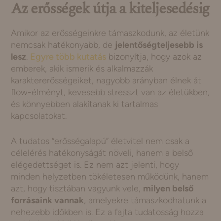
Az erősségek útja a kiteljesedésig
Amikor az erősségeinkre támaszkodunk, az életünk
nemcsak hatékonyabb, de
jelentőségteljesebb is
lesz
.
Egyre több kutatás
bizonyítja, hogy azok az
emberek, akik ismerik és alkalmazzák
karaktererősségeiket, nagyobb arányban élnek át
flow-élményt, kevesebb stresszt van az életükben,
és könnyebben alakítanak ki tartalmas
kapcsolatokat.
A tudatos “erősségalapú” életvitel nem csak a
célelérés hatékonyságát növeli, hanem a belső
elégedettséget is. Ez nem azt jelenti, hogy
minden helyzetben tökéletesen működünk, hanem
azt, hogy tisztában vagyunk vele,
milyen belső
forrásaink vannak
, amelyekre támaszkodhatunk a
nehezebb időkben is. Ez a fajta tudatosság hozza