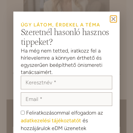
ÚGY LÁTOM, ÉRDEKEL A TÉMA
Szeretnél hasonló hasznos
tippeket?
Ha még nem tetted, iratkozz fel a
hírlevelemre a könnyen érthető és
Fuller Bianka
vagyok,
pszichológus és
egyszerűen beépíthető önismereti
pszichoedukátor
. Önismereti és szorongás
tanácsaimért.
oldó pszichoedukációt és támogatást nyújtok
fiatal felnőtteknek (25-35 éves korosztály).
Válaszd a hozzád illő
Feliratkozásommal elfogadom az
önismereti eszközt:
adatkezelési tájékoztatót
és
hozzájárulok eDM üzenetek