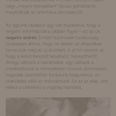
vagy „
megint halogattam
” típusú gondolatok
megindítják az önkritikus láncreakciót.
Az agyunk ráadásul úgy van huzalozva, hogy a
negatív információkra jobban figyel – ez az ún.
negatív szűrés
. Emiatt különösen tudatosság
szükséges ahhoz, hogy ne ebben az állapotban
tervezzük meg az új évünket. A jó hír viszont az,
hogy a belső beszéd tanulható, fejleszthető!
Ahogy változik a narratívánk, úgy változik a
viselkedésünk is: könnyebben hozunk döntéseket,
nagyobb szeretettel fordulunk magunkhoz, és
stabilabbá válik az önbizalmunk. Ez az az alap, ami
nélkül a célelérés is ingatag maradna.