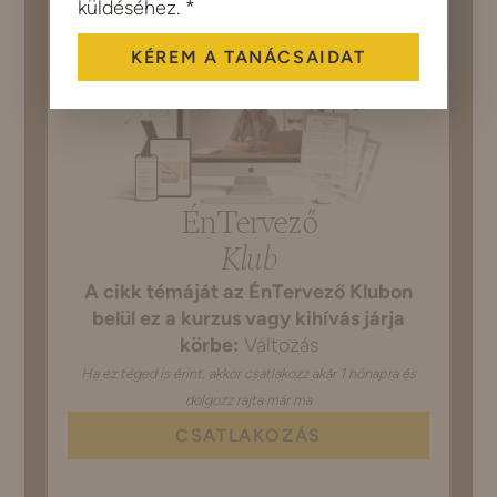
küldéséhez. *
KÉREM A TANÁCSAIDAT
Alternative:
ÉnTervező
Klub
A cikk témáját az ÉnTervező Klubon
belül ez a kurzus vagy kihívás járja
körbe:
Változás
Ha ez téged is érint, akkor csatlakozz akár 1 hónapra és
dolgozz rajta már ma
CSATLAKOZÁS