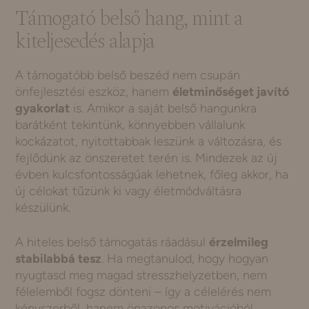
Támogató belső hang, mint a
kiteljesedés alapja
A támogatóbb belső beszéd nem csupán
önfejlesztési eszköz, hanem
életminőséget javító
gyakorlat
is. Amikor a saját belső hangunkra
barátként tekintünk, könnyebben vállalunk
kockázatot, nyitottabbak leszünk a változásra, és
fejlődünk az önszeretet terén is. Mindezek az új
évben kulcsfontosságúak lehetnek, főleg akkor, ha
új célokat tűzünk ki vagy életmódváltásra
készülünk.
A hiteles belső támogatás ráadásul
érzelmileg
stabilabbá tesz
. Ha megtanulod, hogy hogyan
nyugtasd meg magad stresszhelyzetben, nem
félelemből fogsz dönteni – így a célelérés nem
kényszerből, hanem önazonos motivációból