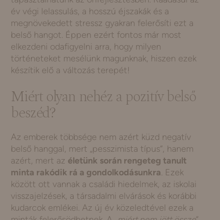
év végi lelassulás, a hosszú éjszakák és a
megnövekedett stressz gyakran felerősíti ezt a
belső hangot. Éppen ezért fontos már most
elkezdeni odafigyelni arra, hogy milyen
történeteket mesélünk magunknak, hiszen ezek
készítik elő a változás terepét!
Miért olyan nehéz a pozitív belső
beszéd?
Az emberek többsége nem azért küzd negatív
belső hanggal, mert „pesszimista típus”, hanem
azért, mert az
életünk során rengeteg tanult
minta rakódik rá a gondolkodásunkra
. Ezek
között ott vannak a családi hiedelmek, az iskolai
visszajelzések, a társadalmi elvárások és korábbi
kudarcok emlékei. Az új év közeledtével ezek a
minták felerősödhetnek. A „
miért nem jött össze
”