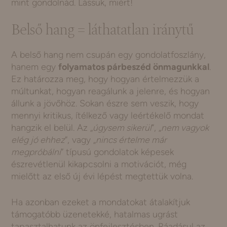
mint gondolnád. Lássuk, miért!
Belső hang = láthatatlan iránytű
A belső hang nem csupán egy gondolatfoszlány,
hanem egy
folyamatos párbeszéd önmagunkkal
.
Ez határozza meg, hogy hogyan értelmezzük a
múltunkat, hogyan reagálunk a jelenre, és hogyan
állunk a jövőhöz. Sokan észre sem veszik, hogy
mennyi kritikus, ítélkező vagy leértékelő mondat
hangzik el belül. Az „
úgysem sikerül
”, „
nem vagyok
elég jó ehhez
”, vagy „
nincs értelme már
megpróbálni
” típusú gondolatok képesek
észrevétlenül kikapcsolni a motivációt, még
mielőtt az első új évi lépést megtettük volna.
Ha azonban ezeket a mondatokat átalakítjuk
támogatóbb üzenetekké, hatalmas ugrást
tapasztalhatunk az önfejlesztésben. Ráadásul az