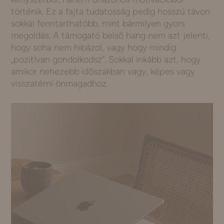
történik. Ez a fajta tudatosság pedig hosszú távon
sokkal fenntarthatóbb, mint bármilyen gyors
megoldás. A támogató belső hang nem azt jelenti,
hogy soha nem hibázol, vagy hogy mindig
„pozitívan gondolkodsz”. Sokkal inkább azt, hogy
amikor nehezebb időszakban vagy, képes vagy
visszatérni önmagadhoz.