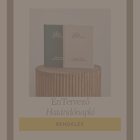
ÉnTervező
Határidőnapló
RENDELÉS