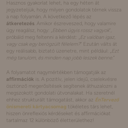
Hasznos gyakorlat lehet, ha egy héten át
jegyzeteljük, hogy milyen gondolatok térnek vissza
a nap folyamán. A következő lépés az
átkeretezés
. Amikor észreveszed, hogy valamire
úgy reagálsz, hogy: „
Ebben úgyis rossz vagyok
”,
próbáld meg feltenni a kérdést: „
Ez valóban igaz,
vagy csak egy berögzült félelem?
” Ezután válts át
egy reálisabb, biztató üzenetre, mint például: „
Ezt
még tanulom, és minden nap jobb leszek benne.
”
A folyamatot nagymértékben támogatják az
affirmációk
is. A pozitív, jelen idejű, cselekvésre
ösztönző megerősítések segítenek áthuzalozni a
megszokott gondolati útvonalakat. Ha szeretnél
ehhez strukturált támogatást, akkor az
ÉnTervező
önismereti kártyacsomag
tökéletes társ lehet,
hiszen önreflexiós kérdéseket és affirmációkat
tartalmaz 12 különböző életterülethez!