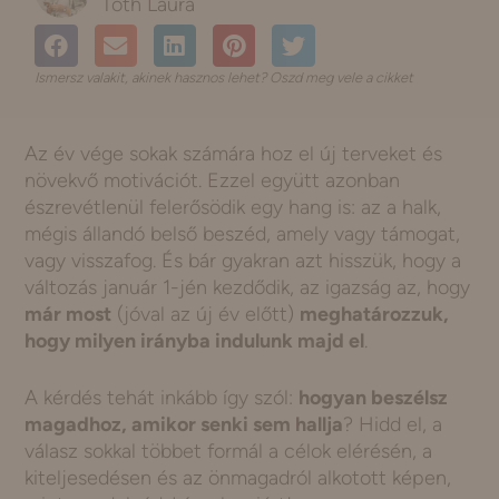
Tóth Laura
Ismersz valakit, akinek hasznos lehet? Oszd meg vele a cikket
Az év vége sokak számára hoz el új terveket és
növekvő motivációt. Ezzel együtt azonban
észrevétlenül felerősödik egy hang is: az a halk,
mégis állandó belső beszéd, amely vagy támogat,
vagy visszafog. És bár gyakran azt hisszük, hogy a
változás január 1-jén kezdődik, az igazság az, hogy
már most
(jóval az új év előtt)
meghatározzuk,
hogy milyen irányba indulunk majd el
.
A kérdés tehát inkább így szól:
hogyan beszélsz
magadhoz, amikor senki sem hallja
? Hidd el, a
válasz sokkal többet formál a célok elérésén, a
kiteljesedésen és az önmagadról alkotott képen,