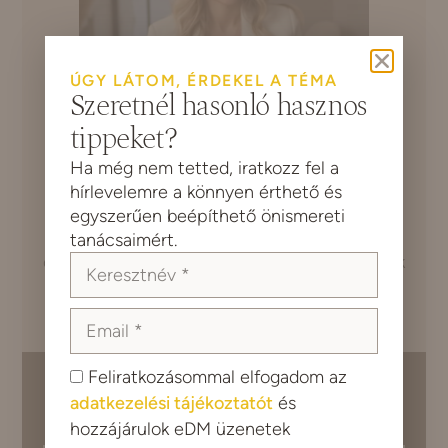
ÚGY LÁTOM, ÉRDEKEL A TÉMA
Szeretnél hasonló hasznos
tippeket?
Ha még nem tetted, iratkozz fel a
hírlevelemre a könnyen érthető és
Fuller Bianka
vagyok,
pszichológus és
egyszerűen beépíthető önismereti
pszichoedukátor
. Önismereti és szorongás
tanácsaimért.
oldó pszichoedukációt és támogatást nyújtok
fiatal felnőtteknek (25-35 éves korosztály).
Válaszd a hozzád illő
Feliratkozásommal elfogadom az
adatkezelési tájékoztatót
és
önismereti eszközt:
hozzájárulok eDM üzenetek