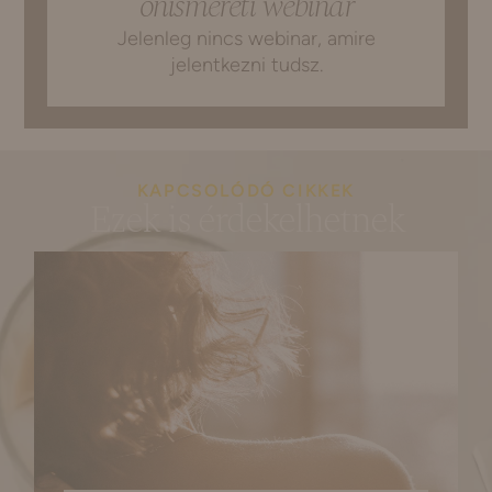
önismereti webinar
Jelenleg nincs webinar, amire
jelentkezni tudsz.
KAPCSOLÓDÓ CIKKEK
Ezek is érdekelhetnek