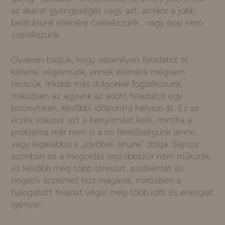
az akarat gyengeségét vagy azt, amikor a jobb
belátásunk ellenére cselekszünk , vagy épp nem
cselekszünk.
Gyakran tudjuk, hogy valamilyen feladatot el
kellene végeznünk, ennek ellenére mégsem
tesszük. Inkább más dolgokkal foglalkozunk,
miközben az agyunk az adott feladatot egy
bizonytalan, későbbi időpontra helyezi át. Ez az
érzés sokszor azt a benyomást kelti, mintha a
probléma már nem is a mi felelősségünk lenne,
vagy legalábbis a „jövőbeli énünk” dolga. Sajnos
azonban ez a megoldás legtöbbször nem működik,
és később még több stresszt, problémát és
negatív érzelmet hoz magával, miközben a
halogatott feladat végül még több időt és energiát
igényel.