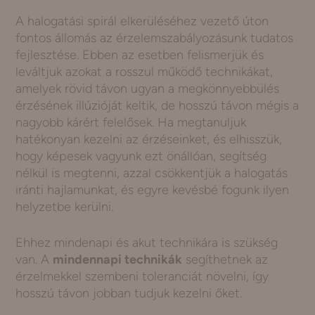
A halogatási spirál elkerüléséhez vezető úton
fontos állomás az érzelemszabályozásunk tudatos
fejlesztése. Ebben az esetben felismerjük és
leváltjuk azokat a rosszul működő technikákat,
amelyek rövid távon ugyan a megkönnyebbülés
érzésének illúzióját keltik, de hosszú távon mégis a
nagyobb kárért felelősek. Ha megtanuljuk
hatékonyan kezelni az érzéseinket, és elhisszük,
hogy képesek vagyunk ezt önállóan, segítség
nélkül is megtenni, azzal csökkentjük a halogatás
iránti hajlamunkat, és egyre kevésbé fogunk ilyen
helyzetbe kerülni.
Ehhez mindenapi és akut technikára is szükség
van. A
mindennapi technikák
segíthetnek az
érzelmekkel szembeni toleranciát növelni, így
hosszú távon jobban tudjuk kezelni őket.