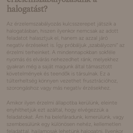
halogatást?
Az érzelemszabályozás kulcsszerepet játszik a
halogatásban, hiszen ilyenkor nemcsak az adott
feladatot halasztjuk el, hanem az azzal járó
negatív érzéseket is. Így próbáljuk „szabályozni” az
érzelmi terheinket. A mindennapokban sokféle
nyomás és elvárás nehezedhet ránk, melyekhez
gyakran még a saját magunk által támasztott
követelmények és teendők is társulnak. Ez a
túlterheltség könnyen vezethet frusztrációhoz,
szorongáshoz vagy más negatív érzésekhez.
Amikor ilyen érzelmi állapotba kerülünk, eleinte
enyhíthetjük ezt azáltal, hogy elvégezzük a
feladatokat. Ám ha belefáradunk, kimerülünk, vagy
szembesülünk egy különösen nehéz, kellemetlen
feladattal, hajlamosak lehetünk halogatni. Ilyenkor