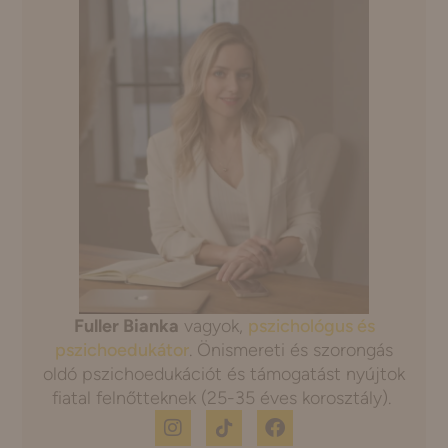
Fuller Bianka
vagyok,
pszichológus és
pszichoedukátor
. Önismereti és szorongás
oldó pszichoedukációt és támogatást nyújtok
fiatal felnőtteknek (25-35 éves korosztály).