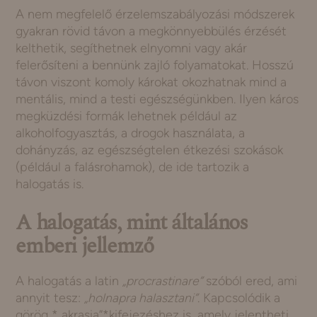
A nem megfelelő érzelemszabályozási módszerek
gyakran rövid távon a megkönnyebbülés érzését
kelthetik, segíthetnek elnyomni vagy akár
felerősíteni a bennünk zajló folyamatokat. Hosszú
távon viszont komoly károkat okozhatnak mind a
mentális, mind a testi egészségünkben. Ilyen káros
megküzdési formák lehetnek például az
alkoholfogyasztás, a drogok használata, a
dohányzás, az egészségtelen étkezési szokások
(például a falásrohamok), de ide tartozik a
halogatás is.
A halogatás, mint általános
emberi jellemző
A halogatás a latin
„procrastinare”
szóból ered, ami
annyit tesz:
„holnapra halasztani”
. Kapcsolódik a
görög *„akrasia”*kifejezéshez is, amely jelentheti