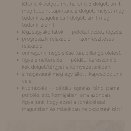
látunk, 4 dolgot, mit hallunk, 3 dolgot, amit
meg tudunk tapintani, 2 dolgot, melyet meg
tudunk szagolni és 1 dolgot, amit meg
tudunk ízlelni!
légzésgyakorlatok — például doboz légzés.
progresszív relaxáció — izomfeszítéses
relaxáció.
önmagunk megölelése (un. pillangó ölelés).
figyelemelterelés — például keressünk 5
kék dolgot/tárgyat a környezetünkben.
simogassunk meg egy állott, kapcsolódjunk
vele.
kitombolás — például ugrálás, tánc, párna
püfölés, stb. formájában, arra azonban
figyeljünk, hogy ezzel a tombolással
magunkban és másokban ne okozzunk kárt!