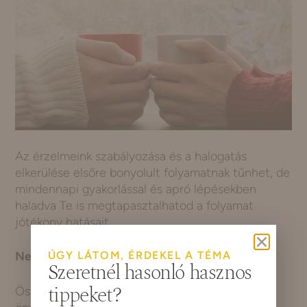
Az érzelmeink szabályozása és a halogatás
elkerülése elsőre bonyolult folyamatnak tűnhet, de
mindennapi gyakorlással és apró lépésekben
haladva Te is megtapasztalhatod a folyamat
jótékony hatásait.
ÚGY LÁTOM, ÉRDEKEL A TÉMA
Ne feledd!
Szeretnél hasonló hasznos
tippeket?
Ösztönösen megvan bennünk a képesség az