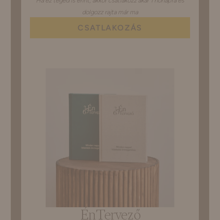
Ha ez téged is érint, akkor csatlakozz akár 1 hónapra és
dolgozz rajta már ma
CSATLAKOZÁS
ÉnTervező