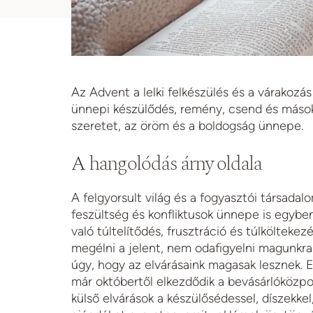
Az Advent a lelki felkészülés és a várakozás
ünnepi készülődés, remény, csend és másokh
szeretet, az öröm és a boldogság ünnepe.
A hangolódás árny oldala
A felgyorsult világ és a fogyasztói társada
feszültség és konfliktusok ünnepe is egyben
való túltelítődés, frusztráció és túlköltek
megélni a jelent, nem odafigyelni magunkr
úgy, hogy az elvárásaink magasak lesznek. 
már októbertől elkezdődik a bevásárlóközpo
külső elvárások a készülősédessel, díszekke