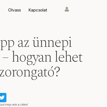
Olvass
Kapcsolat
tipp az ünnepi
 – hogyan lehet
szorongató?
szd meg vele a cikket