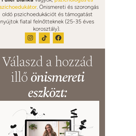
szichoedukátor
. Önismereti és szorongás
oldó pszichoedukációt és támogatást
nyújtok fiatal felnőtteknek (25-35 éves
korosztály).
Válaszd a hozzád
illő
önismereti
eszközt: