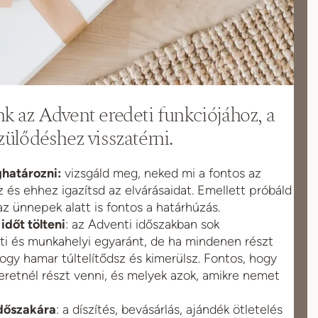
k az Advent eredeti funkciójához, a
zülődéshez visszatérni.
határozni:
vizsgáld meg, neked mi a fontos az
 és ehhez igazítsd az elvárásaidat. Emellett próbáld
 az ünnepek alatt is fontos a határhúzás.
időt tölteni
: az Adventi időszakban sok
i és munkahelyi egyaránt, de ha mindenen részt
hogy hamar túltelítődsz és kimerülsz. Fontos, hogy
retnél részt venni, és melyek azok, amikre nemet
időszakára
: a díszítés, bevásárlás, ajándék ötletelés