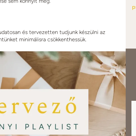
ése sem könnyít meg.
p
tudatosan és tervezetten tudjunk készülni az
ntünket minimálisra csökkenthessük.