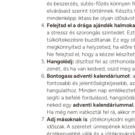
és beszerzés, sütés-főzés könnyen fe
elvárásaid szerint történnek. Készíts 
mindenképp iktass be olyan idősávot
Felejtsd el a drága ajándék halmoka
a stressz és szorongás szintedet. Ezt
túlköltekezésre buzdítanak. Ez egy o
megkönnyíted a helyzeted, ha előre 
Ne felejtsd el, hogy a kézzel készíte
Hangolódj:
díszítsd fel az otthonoda
zenét, és ha van kedved, oszd meg a
Bontogass adventi kalendáriumot
: 
fontosabb és jelentőségteljesebb, az
hangulathoz. Minden nap emlékeztet
segíti a befelé fordulásod, hangolód
neked egy
adventi kalendáriummal
Ha még nem iratkoztál fel rá, akko
Adj másoknak is
: jótékonykodni egé
időszak. A szeretet ünnepének közele
érzékenyebbé válik és a jótékonykodá