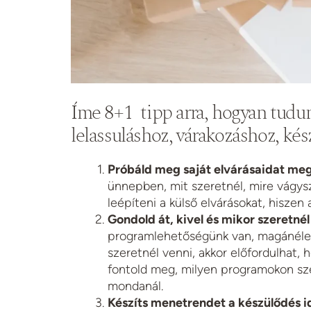
Íme 8+1 tipp arra, hogyan tudun
lelassuláshoz, várakozáshoz, kés
Próbáld meg saját elvárásaidat meg
ünnepben, mit szeretnél, mire vágysz
leépíteni a külső elvárásokat, hiszen
Gondold át, kivel és mikor szeretnél 
programlehetőségünk van, magánélet
szeretnél venni, akkor előfordulhat, 
fontold meg, milyen programokon sze
mondanál.
Készíts menetrendet a készülődés 