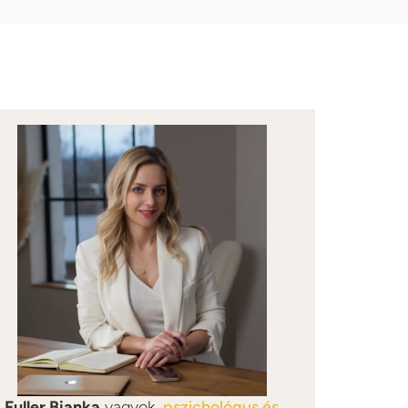
Fuller Bianka
vagyok,
pszichológus és