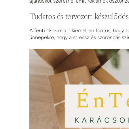
ajándékot szeretne, amit reklámok ösztönz
Tudatos és tervezett készülődés
A fenti okok miatt kiemelten fontos, hogy 
ünnepekre, hogy a stressz és szorongás szi