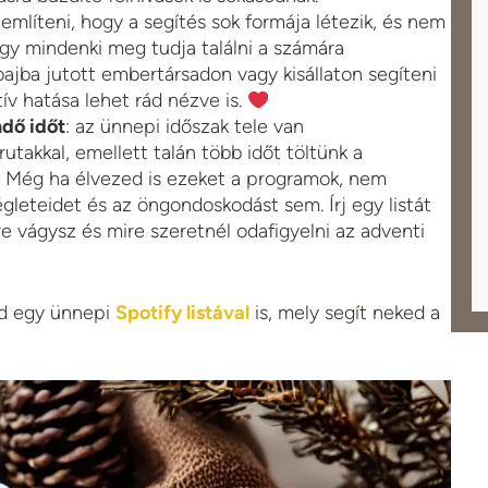
mlíteni, hogy a segítés sok formája létezik, és nem
így mindenki meg tudja találni a számára
ajba jutott embertársadon vagy kisállaton segíteni
ív hatása lehet rád nézve is.
dő időt
: az ünnepi időszak tele van
utakkal, emellett talán több időt töltünk a
r. Még ha élvezed is ezeket a programok, nem
gleteidet és az öngondoskodást sem. Írj egy listát
re vágysz és mire szeretnél odafigyelni az adventi
ed egy ünnepi
Spotify listával
is, mely segít neked a