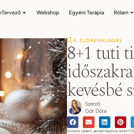
nTervező
Webshop
Egyéni Terápia
Rólam
4. ELŐREHALADÁS
8+1 tuti 
időszakra
kevésbé 
Gór Dóra
Ismersz valakit, akinek hasznos lehet? O