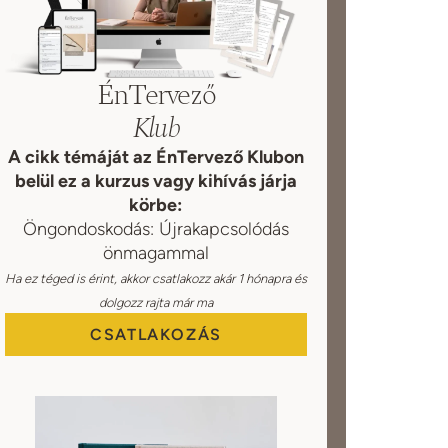
ÉnTervező
Klub
A cikk témáját az ÉnTervező Klubon
belül ez a kurzus vagy kihívás járja
körbe:
Öngondoskodás: Újrakapcsolódás
önmagammal
Ha ez téged is érint, akkor csatlakozz akár 1 hónapra és
dolgozz rajta már ma
CSATLAKOZÁS