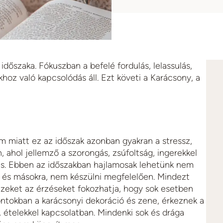
 időszaka. Fókuszban a befelé fordulás, lelassulás,
oz való kapcsolódás áll. Ezt követi a Karácsony, a
lom miatt ez az időszak azonban gyakran a stressz,
, ahol jellemző a szorongás, zsúfoltság, ingerekkel
ezés. Ebben az időszakban hajlamosak lehetünk nem
a és másokra, nem készülni megfelelően. Mindezt
Ezeket az érzéseket fokozhatja, hogy sok esetben
ntokban a karácsonyi dekoráció és zene, érkeznek a
l, ételekkel kapcsolatban. Mindenki sok és drága