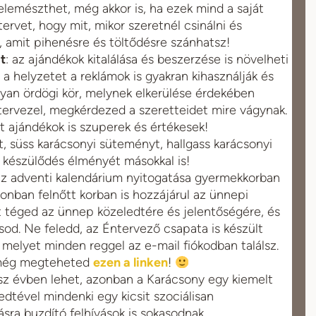
lemészthet, még akkor is, ha ezek mind a saját
tervet, hogy mit, mikor szeretnél csinálni és
, amit pihenésre és töltődésre szánhatsz!
t
: az ajándékok kitalálása és beszerzése is növelheti
 a helyzetet a reklámok is gyakran kihasználják és
lyan ördögi kör, melynek elkerülése érdekében
tervezel, megkérdezed a szeretteidet mire vágynak.
tt ajándékok is szuperek és értékesek!
t, süss karácsonyi süteményt, hallgass karácsonyi
 készülődés élményét másokkal is!
az adventi kalendárium nyitogatása gyermekkorban
onban felnőtt korban is hozzájárul az ünnepi
 téged az ünnep közeledtére és jelentőségére, és
ásod. Ne feledd, az Éntervező csapata is készült
, melyet minden reggel az e-mail fiókodban találsz.
r még megteheted
ezen a linken
!
sz évben lehet, azonban a Karácsony egy kiemelt
dtével mindenki egy kicsit szociálisan
sra buzdító felhívások is sokasodnak.