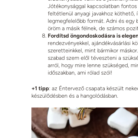
Jótékonysággal kapcsolatban fontos e
feltétlenül anyagi javakhoz köthető, 
legmegfelelőbb formát. Adni és egy b
öröm a másik félnek, de számos pozit
Fordítsd öngondoskodásra is elegen
rendezvényekkel, ajándékvásárlási kör
szeretteinkkel, mint bármikor másko
szabad szem elől téveszteni a szüksé
arról, hogy mire lenne szükséged, mi
időszakban, ami rólad szól!
+1 tipp
: az Éntervező csapata készült nek
készülődésben és a hangolódásban.