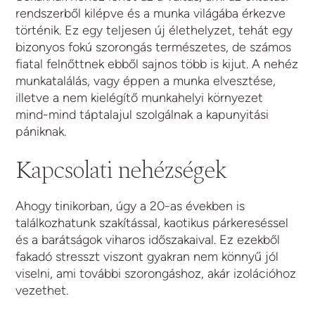
rendszerből kilépve és a munka világába érkezve
történik. Ez egy teljesen új élethelyzet, tehát egy
bizonyos fokú szorongás természetes, de számos
fiatal felnőttnek ebből sajnos több is kijut. A nehéz
munkatalálás, vagy éppen a munka elvesztése,
illetve a nem kielégítő munkahelyi környezet
mind-mind táptalajul szolgálnak a kapunyitási
pániknak.
Kapcsolati nehézségek
Ahogy tinikorban, úgy a 20-as években is
találkozhatunk szakítással, kaotikus párkereséssel
és a barátságok viharos időszakaival. Ez ezekből
fakadó stresszt viszont gyakran nem könnyű jól
viselni, ami további szorongáshoz, akár izolációhoz
vezethet.