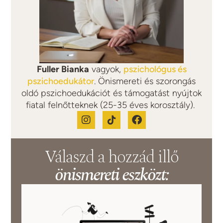
Fuller Bianka
vagyok,
pszichológus és
pszichoedukátor
. Önismereti és szorongás
oldó pszichoedukációt és támogatást nyújtok
fiatal felnőtteknek (25-35 éves korosztály).
Válaszd a hozzád illő
önismereti eszközt: