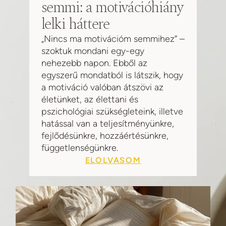
semmi: a motivációhiány
lelki háttere
„Nincs ma motivációm semmihez” –
szoktuk mondani egy-egy
nehezebb napon. Ebből az
egyszerű mondatból is látszik, hogy
a motiváció valóban átszövi az
életünket, az élettani és
pszichológiai szükségleteink, illetve
hatással van a teljesítményünkre,
fejlődésünkre, hozzáértésünkre,
függetlenségünkre.
ELOLVASOM