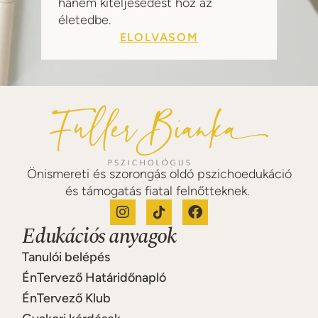
hanem kiteljesedést hoz az
életedbe.
ELOLVASOM
Önismereti és szorongás oldó pszichoedukáció
és támogatás fiatal felnőtteknek.
Edukációs anyagok
Tanulói belépés
ÉnTervező Határidőnapló
ÉnTervező Klub