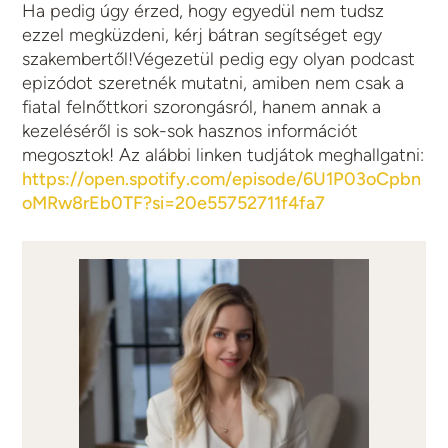
Ha pedig úgy érzed, hogy egyedül nem tudsz
ezzel megküzdeni, kérj bátran segítséget egy
szakembertől!Végezetül pedig egy olyan podcast
epizódot szeretnék mutatni, amiben nem csak a
fiatal felnőttkori szorongásról, hanem annak a
kezeléséről is sok-sok hasznos információt
megosztok! Az alábbi linken tudjátok meghallgatni:
https://open.spotify.com/episode/6U1P03oCpbn
oMRw8rEb0TF?si=20e55752711f4fa7