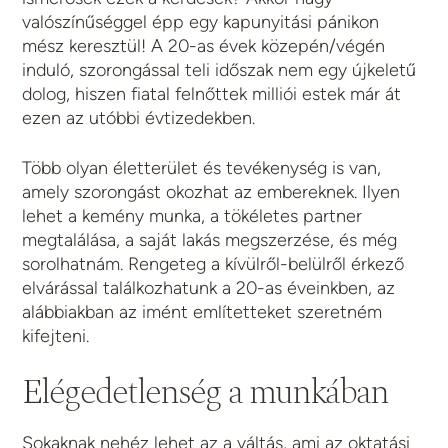
valószínűséggel épp egy kapunyitási pánikon
mész keresztül! A 20-as évek közepén/végén
induló, szorongással teli időszak nem egy újkeletű
dolog, hiszen fiatal felnőttek milliói estek már át
ezen az utóbbi évtizedekben.
Több olyan életterület és tevékenység is van,
amely szorongást okozhat az embereknek. Ilyen
lehet a kemény munka, a tökéletes partner
megtalálása, a saját lakás megszerzése, és még
sorolhatnám. Rengeteg a kívülről-belülről érkező
elvárással találkozhatunk a 20-as éveinkben, az
alábbiakban az imént említetteket szeretném
kifejteni.
Elégedetlenség a munkában
Sokaknak nehéz lehet az a váltás, ami az oktatási