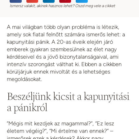
Ismersz valakit, akinek hasznos lehet? Oszd meg vele a cikket
A mai világban több olyan probléma is létezik,
amely sok fiatal felnőtt számára ismerős lehet: a
kapunyitási pánik. A 20-as éveik elején járó
emberek gyakran szembesülnek az élet nagy
kérdéseivel és a jövő bizonytalanságaival, ami
intenzív szorongást válthat ki. Ebben a cikkben
körüljárjuk ennek mivoltát és a lehetséges
megoldásokat.
Beszéljünk kicsit a kapunyitási
a pánikról
”Mégis mit kezdjek az magammal?”, “Ez lesz
életem végéig?”, “Mi értelme van ennek?” –
ismerősek ezek a kérdések? Akkor nagy