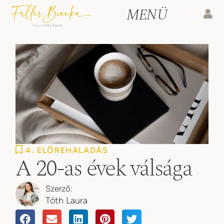
4. ELŐREHALADÁS
A 20-as évek válsága
Tóth Laura