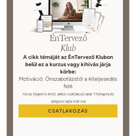
ÉnTervező
Klub
A cikk témáját az ÉnTervező Klubon
belül ez a kurzus vagy kihívás járja
körbe:
Motiváció: Önszabotázstól a kiteljesedés
felé
Ha ez téged is érint, akkor csatlakozz akár 1 hónapra és
dolgozz rajta már ma
CSATLAKOZÁS