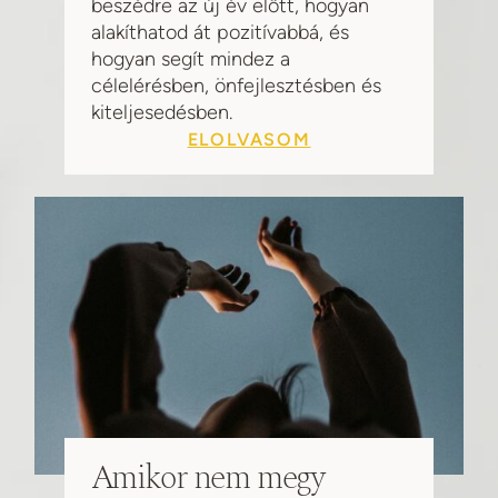
beszédre az új év előtt, hogyan
alakíthatod át pozitívabbá, és
hogyan segít mindez a
célelérésben, önfejlesztésben és
kiteljesedésben.
ELOLVASOM
Amikor nem megy