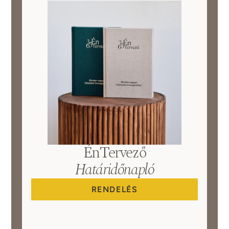
ÉnTervező
Határidőnapló
RENDELÉS