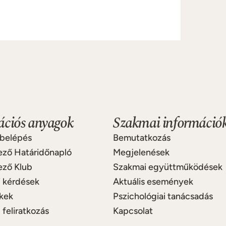
ciós anyagok
Szakmai információ
 belépés
Bemutatkozás
ező Határidőnapló
Megjelenések
ező Klub
Szakmai együttműködések
 kérdések
Aktuális események
kek
Pszichológiai tanácsadás
 feliratkozás
Kapcsolat