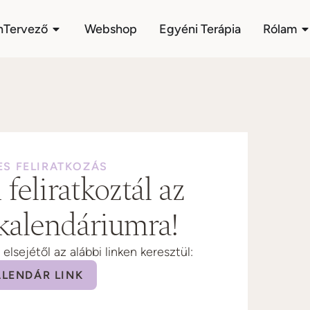
nTervező
Webshop
Egyéni Terápia
Rólam
ES FELIRATKOZÁS
feliratkoztál az
kalendáriumra!
lsejétől az alábbi linken keresztül:
ALENDÁR LINK