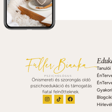
Eduká
Tanulói
ÉnTerv
Önismereti és szorongás oldó
ÉnTerv
pszichoedukáció és támogatás
Gyakori
fiatal felnőtteknek.
Blogcik
Hírlevél