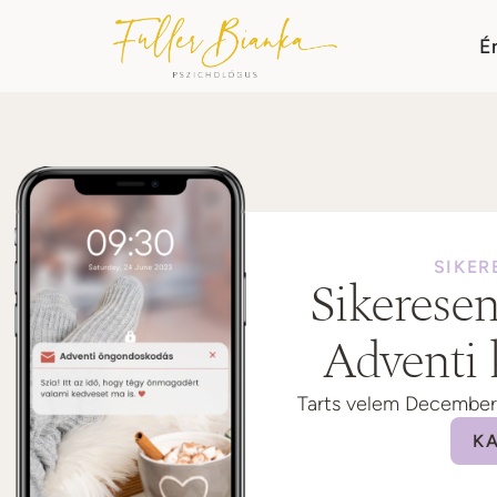
É
SIKER
Sikeresen 
Adventi 
Tarts velem December e
K