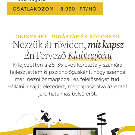
CSATLAKOZOM - 8.990,-FT/HÓ
ÖNISMERETI TUDÁSTÁR ÉS KÖZÖSSÉG
Nézzük át röviden,
mit kapsz
ÉnTervező
Klubtagként
Kifejezetten a 25-35 éves korosztály számára
fejlesztettem ki pszichológusként, hogy szembe
merj nézni önmagaddal, és felelősséget tudj
vállalni a saját életedért, megtapasztalva az ezzel
járó hatalmas belső erőt.