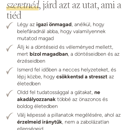
szeretnéd
, járd azt az utat, ami a
tiéd
Légy az
igazi önmagad
, anélkül, hogy
belefáradnál abba, hogy valamilyennek
mutatod magad
Állj ki a döntéseid és véleményed mellett,
mert
bízol magadban
, a döntéseidben és az
érzéseidben
Ismerd fel időben a necces helyzeteket, és
lépj közbe, hogy
csökkentsd a stresszt
az
életedben
Oldd fel tudatossággal a gátakat,
ne
akadályozzanak
többé az önazonos és
boldog életedben
Válj képessé a pillanatok megélésére, ahol az
érzelmeid iránytűk
, nem a zabolázatlan
ellenségeid