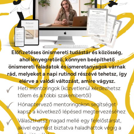
Előfizetéses önismereti tudástár és közösség,
ahol lényegretörő, könnyen beépíthető
önismereti feladatok és ismeretanyagok várnak
rád, melyeket a napi rutinod részévé tehetsz, így
elérve a valódi változást, amire vágysz.
Heti mentoringok (közvetlenül kérdezhetsz
tőlem és a többi szakembertől)
Hónaptervező mentoringokon segítséget
kapsz a következő lépésed megtervezéséhez
Választhatsz magad mellé egy felelőstársat,
akivel egymást biztatva haladhattok végig a