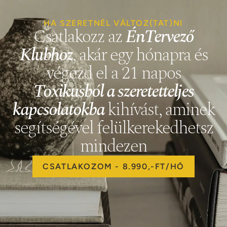
HA SZERETNÉL VÁLTOZ(TAT)NI
Csatlakozz az
ÉnTervező
Klubhoz
, akár egy hónapra és
végezd el a 21 napos
Toxikusból a szeretetteljes
kapcsolatokba
kihívást, aminek
segítségével felülkerekedhetsz
mindezen
CSATLAKOZOM - 8.990,-FT/HÓ